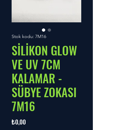
Stok kodu: 7M16
SİLİKON GLOW
VE UV 7CM
KALAMAR -
SÜBYE ZOKASI
7M16
Fiyat
₺0,00