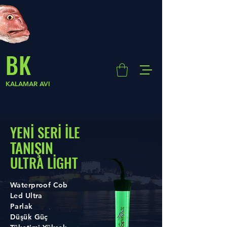
BK
KALAMAR AVI
YENİ SERİ İLE
TANIŞIN
ULTRA LİGHT
Waterproof Cob
Led Ultra
Parlak
Düşük Güç